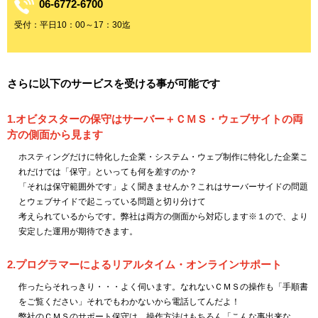
06-6772-6700
受付：平日10：00～17：30迄
さらに以下のサービスを受ける事が可能です
1.オビタスターの保守はサーバー＋ＣＭＳ・ウェブサイトの両
方の側面から見ます
ホスティングだけに特化した企業・システム・ウェブ制作に特化した企業こ
れだけでは「保守」といっても何を差すのか？
「それは保守範囲外です」よく聞きませんか？これはサーバーサイドの問題
とウェブサイドで起こっている問題と切り分けて
考えられているからです。弊社は両方の側面から対応します※１ので、より
安定した運用が期待できます。
2.プログラマーによるリアルタイム・オンラインサポート
作ったらそれっきり・・・よく伺います。なれないＣＭＳの操作も「手順書
をご覧ください」それでもわかないから電話してんだよ！
弊社のＣＭＳのサポート保守は、操作方法はもちろん「こんな事出来な