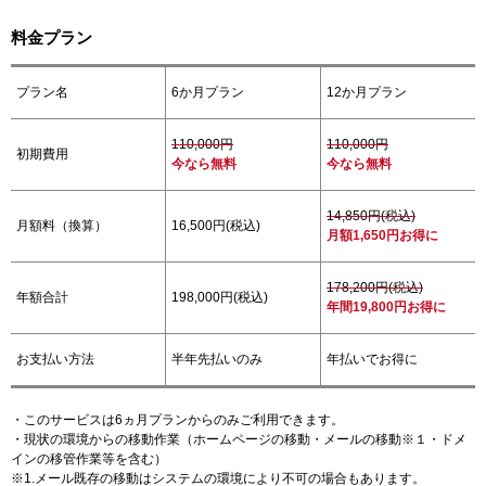
料金プラン
プラン名
6か月プラン
12か月プラン
110,000円
110,000円
初期費用
今なら無料
今なら無料
14,850円(税込)
月額料（換算）
16,500円(税込)
月額1,650円お得に
178,200円(税込)
年額合計
198,000円(税込)
年間19,800円お得に
お支払い方法
半年先払いのみ
年払いでお得に
・このサービスは6ヵ月プランからのみご利用できます。
・現状の環境からの移動作業（ホームページの移動・メールの移動※１・ドメ
インの移管作業等を含む）
※1.メール既存の移動はシステムの環境により不可の場合もあります。