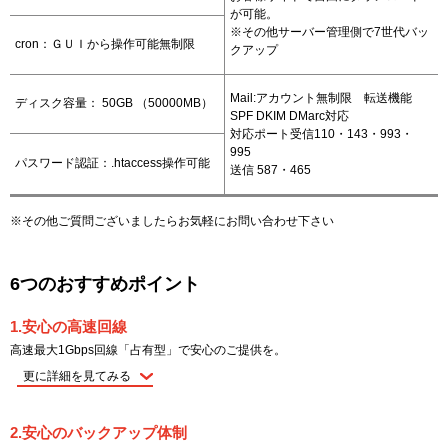
が可能。
※その他サーバー管理側で7世代バッ
cron：ＧＵＩから操作可能無制限
クアップ
Mail:アカウント無制限 転送機能
ディスク容量： 50GB （50000MB）
SPF DKIM DMarc対応
対応ポート受信110・143・993・
995
パスワード認証：.htaccess操作可能
送信 587・465
※その他ご質問ございましたらお気軽にお問い合わせ下さい
6つのおすすめポイント
1.安心の高速回線
高速最大1Gbps回線「占有型」で安心のご提供を。
更に詳細を見てみる
2.安心のバックアップ体制