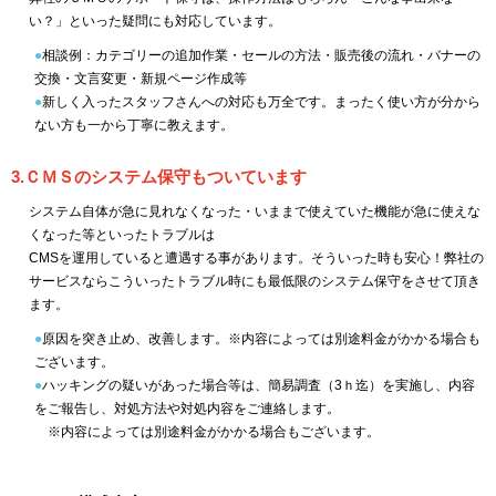
い？」といった疑問にも対応しています。
●
相談例：カテゴリーの追加作業・セールの方法・販売後の流れ・バナーの
交換・文言変更・新規ページ作成等
●
新しく入ったスタッフさんへの対応も万全です。まったく使い方が分から
ない方も一から丁寧に教えます。
3.ＣＭＳのシステム保守もついています
システム自体が急に見れなくなった・いままで使えていた機能が急に使えな
くなった等といったトラブルは
CMSを運用していると遭遇する事があります。そういった時も安心！弊社の
サービスならこういったトラブル時にも最低限のシステム保守をさせて頂き
ます。
●
原因を突き止め、改善します。※内容によっては別途料金がかかる場合も
ございます。
●
ハッキングの疑いがあった場合等は、簡易調査（3ｈ迄）を実施し、内容
をご報告し、対処方法や対処内容をご連絡します。
※内容によっては別途料金がかかる場合もございます。