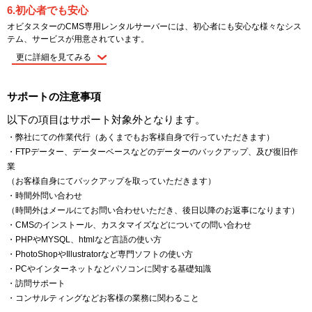
6.初心者でも安心
オビタスターのCMS専用レンタルサーバーには、初心者にも安心な様々なシス
テム、サービスが用意されています。
更に詳細を見てみる
サポートの注意事項
以下の項目はサポート対象外となります。
・弊社にての作業代行（あくまでもお客様自身で行っていただきます）
・FTPデーター、データーベースなどのデーターのバックアップ、及び復旧作
業
（お客様自身にてバックアップを取っていただきます）
・時間外問い合わせ
（時間外はメールにてお問い合わせいただき、後日以降のお返事になります）
・CMSのインストール、カスタマイズなどについての問い合わせ
・PHPやMYSQL、htmlなど言語の使い方
・PhotoShopやIllustratorなど専門ソフトの使い方
・PCやインターネットなどパソコンに関する基礎知識
・訪問サポート
・コンサルティングなどお客様の業務に関わること