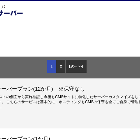
1
2
[次へ >>]
ーバープラン(12か月) ※保守なし
ストの側面から実施検証し今後もCMSサイトに特化したサーバーカスタマイズをし
。 こちらのサービスは基本的に、ホスティングもCMSの保守も全てご自身で管理
.
ーバープラン(1か月)