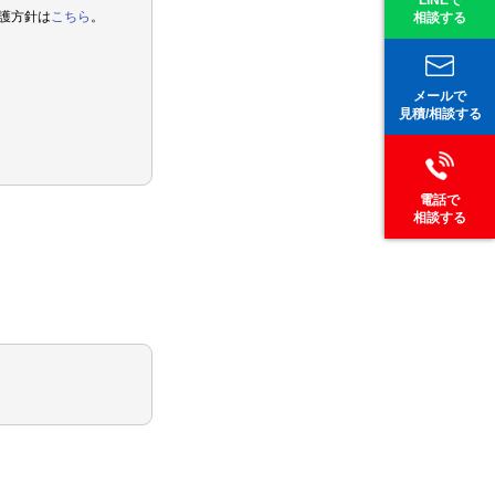
LINEで
護方針は
こちら
。
相談する
メールで
見積/相談する
電話で
相談する