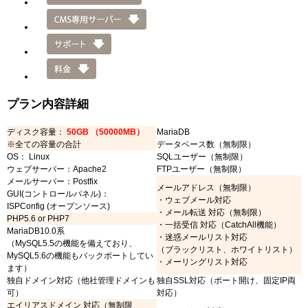
プラン内容詳細
ディスク容量：
50GB （50000MB）
MariaDB
※全ての容量の合計
データベース数（無制限）
OS： Linux
SQLユーザー（無制限）
ウェブサーバー：Apache2
FTPユーザー（無制限）
メールサーバー：Postfix
メールアドレス（無制限）
GUI(コントロールパネル)：
・ウェブメール対応
ISPConfig (オープンソース)
・メール転送 対応（無制限）
PHP5.6 or PHP7
・一括受信 対応（CatchAll機能）
MariaDB10.0系
・迷惑メールリスト対応
（MySQL5.5の機能を備えており、
（ブラックリスト、ホワイトリスト）
MySQL5.6の機能もバックポートしてい
・メーリングリスト対応
ます）
独自ドメイン対応（他社管理ドメインも
独自SSL対応（ポート開け、固定IP両
可）
対応）
エイリアスドメイン 対応（無制限